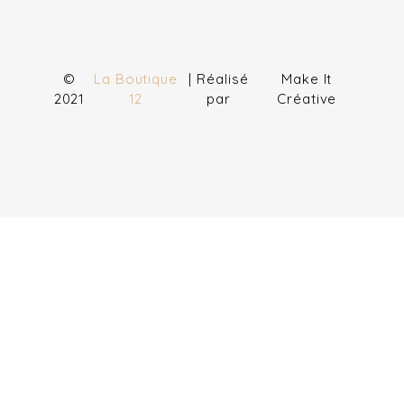
©
La Boutique
| Réalisé
Make It
2021
12
par
Créative