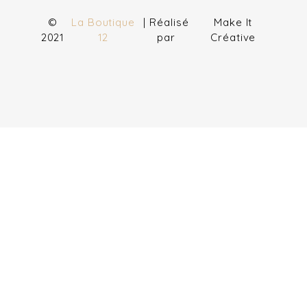
©
La Boutique
| Réalisé
Make It
2021
12
par
Créative