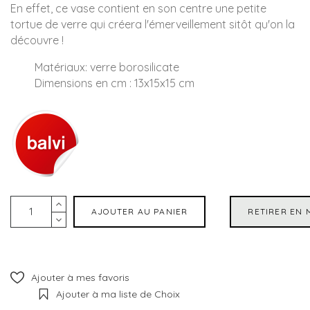
En effet, ce
vase
contient en son
centre
une
petite
tortue
de
verre
qui créera l'émerveillement sitôt qu'on la
découvre !
Matériaux
: verre borosilicate
Dimensions en cm
: 13x15x15 cm
AJOUTER AU PANIER
RETIRER EN 
Ajouter à mes favoris
Ajouter à ma liste de Choix