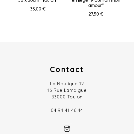
30 x 30cm "Toulon"
en liège "Mourillon mon
amour"
35,00 €
27,50 €
Contact
La Boutique 12
16 Rue Lamalgue
83000 Toulon
04 94 41 46 44