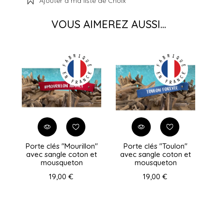
Ajouter à ma liste de Choix
VOUS AIMEREZ AUSSI...
Porte clés "Mourillon"
Porte clés "Toulon"
P
avec sangle coton et
avec sangle coton et
v
mousqueton
mousqueton
c
19,00 €
19,00 €